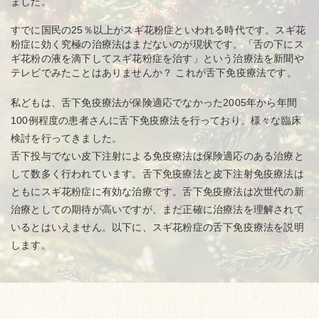
ました。
すでに国民の25％以上がスギ花粉症といわれる時代です。スギ花
粉症に効く究極の治療法はまだないのが現状です。「舌の下にス
ギ花粉の液を滴下してスギ花粉症を治す」という治療法を新聞や
テレビでみたことはありませんか？ これが舌下免疫療法です。
私どもは、舌下免疫療法が保険適応でなかった2005年から年間
100例程度の患者さんに舌下免疫療法を行っており、様々な臨床
検討を行ってきました。
舌下投与でない皮下注射による免疫療法は保険適応のある治療と
して数多く行われています。舌下免疫療法と皮下注射免疫療法は
ともにスギ花粉症に有効な治療です。舌下免疫療法は次世代の新
治療としての期待が高いですが、まだ正確に治療法を理解されて
いるとはいえません。以下に、スギ花粉症の舌下免疫療法を説明
します。